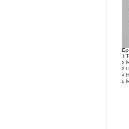
Εφ
Τ
Μ
Π
Η
Μ