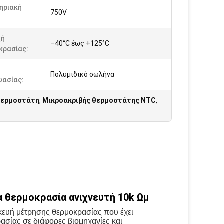
ηριακή
750V
χή
–40°C έως +125°C
κρασίας:
Πολυμιδικό σωλήνα
υασίας:
 θερμοστάτη
,
Μικροακριβής θερμοστάτης NTC
,
θερμοκρασία ανιχνευτή 10k Ωμ
σκευή μέτρησης θερμοκρασίας που έχει
κρασίας σε διάφορες βιομηχανίες και