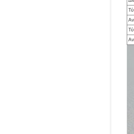
Δι
Τύ
Αν
Τύ
Αν