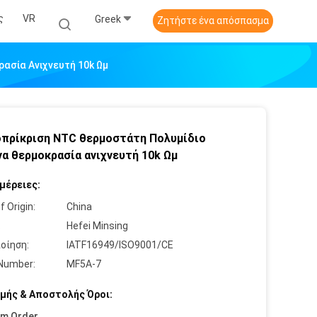
ς
VR
Greek
Ζητήστε ένα απόσπασμα
ασία Ανιχνευτή 10k Ωμ
πρίκριση NTC θερμοστάτη Πολυμίδιο
α θερμοκρασία ανιχνευτή 10k Ωμ
μέρειες:
f Origin:
China
:
Hefei Minsing
οίηση:
IATF16949/ISO9001/CE
Number:
MF5A-7
μής & Αποστολής Όροι:
um Order