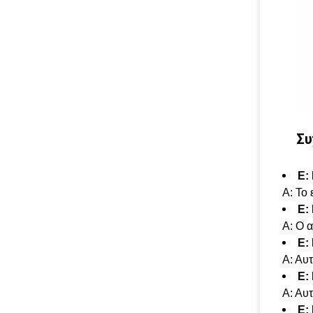
Συ
Ε:
Α: Το 
Ε:
Α: Ο 
Ε:
Α: Αυτ
Ε:
Α: Αυ
Ε: