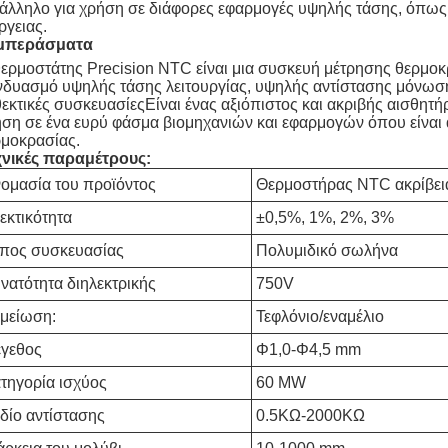
άλληλο για χρήση σε διάφορες εφαρμογές υψηλής τάσης, όπως
ργειας.
μπεράσματα
ερμοστάτης Precision NTC είναι μια συσκευή μέτρησης θερμ
δυασμό υψηλής τάσης λειτουργίας, υψηλής αντίστασης μόνωση
εκτικές συσκευασίεςΕίναι ένας αξιόπιστος και ακριβής αισθητή
ση σε ένα ευρύ φάσμα βιομηχανιών και εφαρμογών όπου είναι
μοκρασίας.
χνικές παραμέτρους:
ομασία του προϊόντος
Θερμοστήρας NTC ακρίβει
εκτικότητα
±0,5%, 1%, 2%, 3%
πος συσκευασίας
Πολυμιδικό σωλήνα
νατότητα διηλεκτρικής
750V
μείωση:
Τεφλόνιο/εναμέλιο
γεθος
Φ1,0-Φ4,5 mm
τηγορία ισχύος
60 MW
δίο αντίστασης
0.5KΩ-2000KΩ