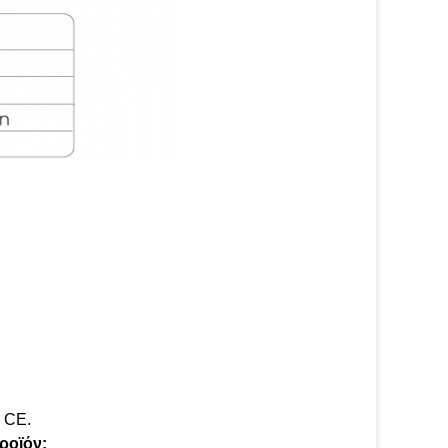
ι CE.
ροϊόν;