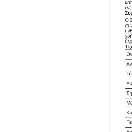
κατ
ενέ
Συ
Ο θ
συν
ανθ
χρή
θερ
Τε
Ον
Αν
Τύ
Δυ
Ση
Μέ
Κα
Πε