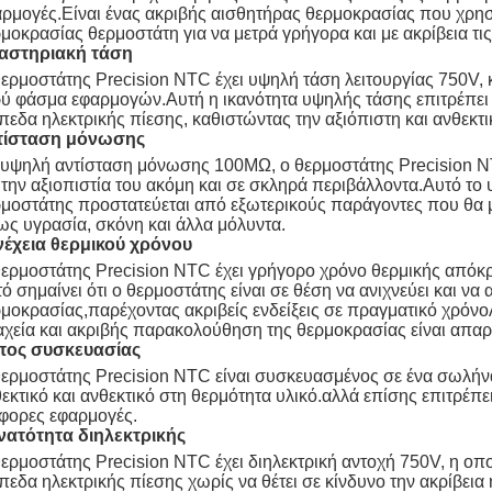
ρμογές.Είναι ένας ακριβής αισθητήρας θερμοκρασίας που χρησι
μοκρασίας θερμοστάτη για να μετρά γρήγορα και με ακρίβεια τι
αστηριακή τάση
ερμοστάτης Precision NTC έχει υψηλή τάση λειτουργίας 750V, 
ύ φάσμα εφαρμογών.Αυτή η ικανότητα υψηλής τάσης επιτρέπει 
πεδα ηλεκτρικής πίεσης, καθιστώντας την αξιόπιστη και ανθεκτ
τίσταση μόνωσης
υψηλή αντίσταση μόνωσης 100MΩ, ο θερμοστάτης Precision NTC
 την αξιοπιστία του ακόμη και σε σκληρά περιβάλλοντα.Αυτό το
μοστάτης προστατεύεται από εξωτερικούς παράγοντες που θα 
ς υγρασία, σκόνη και άλλα μόλυντα.
νέχεια θερμικού χρόνου
ερμοστάτης Precision NTC έχει γρήγορο χρόνο θερμικής απόκρ
ό σημαίνει ότι ο θερμοστάτης είναι σε θέση να ανιχνεύει και να
μοκρασίας,παρέχοντας ακριβείς ενδείξεις σε πραγματικό χρόνο
αχεία και ακριβής παρακολούθηση της θερμοκρασίας είναι απαρ
πος συσκευασίας
ερμοστάτης Precision NTC είναι συσκευασμένος σε ένα σωλήνα 
εκτικό και ανθεκτικό στη θερμότητα υλικό.αλλά επίσης επιτρέπ
φορες εφαρμογές.
νατότητα διηλεκτρικής
ερμοστάτης Precision NTC έχει διηλεκτρική αντοχή 750V, η οποί
πεδα ηλεκτρικής πίεσης χωρίς να θέτει σε κίνδυνο την ακρίβεια 