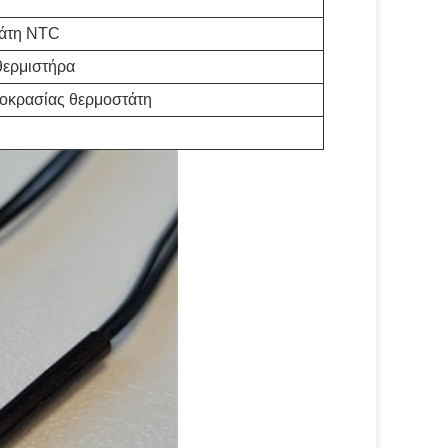
τάτη NTC
θερμιστήρα
μοκρασίας θερμοστάτη