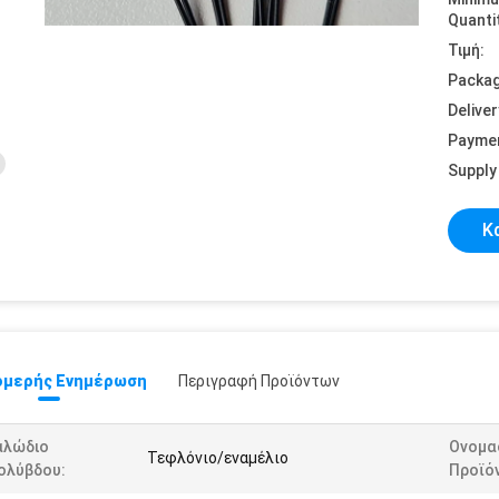
Quanti
Τιμή:
Packag
Deliver
Payme
Supply 
Κ
μερής Ενημέρωση
Περιγραφή Προϊόντων
αλώδιο
Ονομα
Τεφλόνιο/εναμέλιο
ολύβδου:
Προϊό