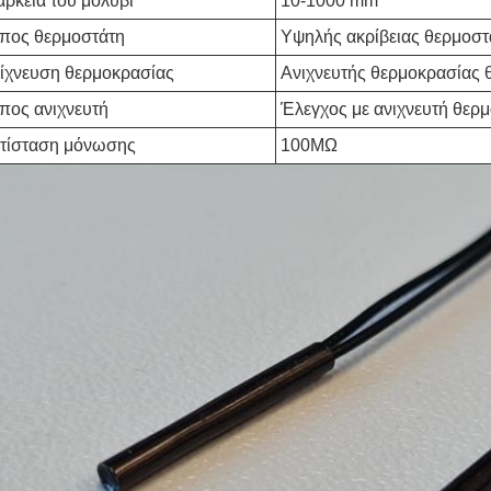
άρκεια του μολύβι
10-1000 mm
πος θερμοστάτη
Υψηλής ακρίβειας θερμοσ
ίχνευση θερμοκρασίας
Ανιχνευτής θερμοκρασίας 
πος ανιχνευτή
Έλεγχος με ανιχνευτή θερ
τίσταση μόνωσης
100MΩ