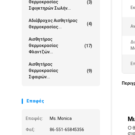
Θερμοκρασίας
(3)
Εκ
Σφιγκτηρών Σωλήν...
Αδιάβροχος Αισθητήρας
(4)
Α
Θερμοκρασίας...
Αισθητήρας
Δι
Θερμοκρασίας
(17)
Μ
Φλαντζών...
Ε
Αισθητήρας
Θερμοκρασίας
(9)
Σφαιρών...
Περιγ
Επαφές
Μι
Επαφές:
Ms. Monica
Ο θ
Φαξ:
86-551-65845356
σχε