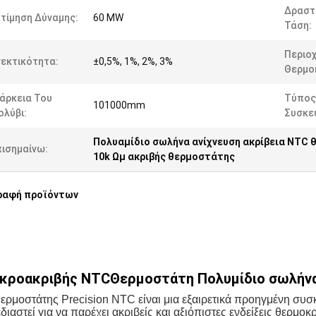
Δραστ
τίμηση Δύναμης:
60 MW
Τάση:
Περιο
νεκτικότητα:
±0,5%, 1%, 2%, 3%
Θερμο
άρκεια Του
Τύπος
101000mm
ολύβι:
Συσκε
Πολυαμίδιο σωλήνα ανίχνευση ακρίβεια NTC
πισημαίνω:
10k Ωμ ακριβής θερμοστάτης
ραφή προϊόντων
κροακριβής NTCΘερμοστάτη Πολυμίδιο σωλήνα 
ερμοστάτης Precision NTC είναι μια εξαιρετικά προηγμένη συ
διαστεί για να παρέχει ακριβείς και αξιόπιστες ενδείξεις θερμο