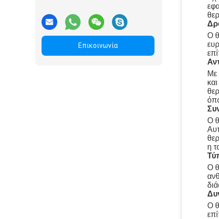
εφα
θερ
Δρ
Ο θ
ευρ
Επικοινωνία
επί
Αν
Με 
και
θερ
όπω
Συ
Ο θ
Αυτ
θερ
η τ
Τύ
Ο θ
ανθ
διά
Δυ
Ο θ
επί