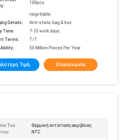
100pcs
ty:
negotiable
ing Details:
Anti-static bag & box
y Time:
7-10 work days
nt Terms:
T/T
Ability:
50 Million Pieces Per Year
αλύτερη Τιμή
Επικοινωνία
σία Του
Θερμική αντίσταση ακρίβειας
ντος:
NTC