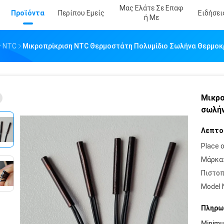
Μας Ελάτε Σε Επαφ
Προϊόντα
Περίπου Εμείς
Ειδήσει
Ή Με
ς NTC
Μικροπρίκριση NTC Θερμοστάτη Πολυμίδιο Σωλήνα Θερμοκρ
Μικρο
σωλήν
Λεπτο
Place o
Μάρκα
Πιστοπ
Model 
Πληρω
Minim