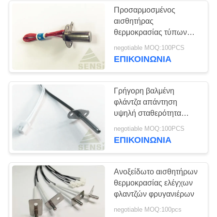
Προσαρμοσμένος
αισθητήρας
11
θερμοκρασίας τύπων
αυτοκίνητος
NTC φλαντζών
negotiable MOQ:100PCS
ανθεκτικός για υψηλής
ΕΠΙΚΟΙΝΩΝΙΑ
αισθητήρας
θερμοκρασίας
θερμοκρασίας
Γρήγορη βαλμένη
φλάντζα απάντηση
υψηλή σταθερότητα
αισθητήρων
27
negotiable MOQ:100PCS
θερμοκρασίας θερμικών
ΕΠΙΚΟΙΝΩΝΙΑ
Η επιφάνεια
αντιστάσεων NTC
τοποθετεί τον
Ανοξείδωτο αισθητήρων
θερμοκρασίας ελέγχων
αισθητήρα
φλαντζών φρυγανιέρων
θερμοκρασίας
negotiable MOQ:100pcs