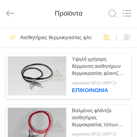
Hefei
Minsing
Automotive
Electronic
Προϊόντα
Co.,
Ltd..
All
Rights
ΣΠΊΤΙ
Reserved.
72
Αισθητήρας θερμοκρασίας φλαντζών
Θερμική αντίσταση
ΠΡΟΪΌΝΤΑ
ακρίβειας NTC
Υψηλή γρήγορη
θέρμανση αισθητήρων
ΠΕΡΊΠΟΥ
θερμοκρασίας φλαντζών
ΕΜΕΊΣ
NTC αξιοπιστίας για το
negotiable MOQ:100PCS
θερμοσίφωνα
ΕΠΙΚΟΙΝΩΝΙΑ
47
ΓΎΡΟΣ
Εποξική θερμική
ΕΡΓΟΣΤΑΣΊΩΝ
Βαλμένος φλάντζα
αισθητήρας
αντίσταση
θερμοκρασίας τύπων
ΠΟΙΟΤΙΚΌΣ
ανοξείδωτου NTC για
negotiable MOQ:100PCS