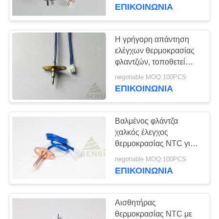
ΈΛΕΓΧΟΣ
την ηλεκτρική κουζίνα
ΕΠΙΚΟΙΝΩΝΙΑ
ΜΑΣ
Η γρήγορη απάντηση
15
ΕΛΆΤΕ
ελέγχων θερμοκρασίας
Τοποθετημένη σε
φλαντζών, τοποθετεί
ΣΕ
αιχμή σε ευαίσθητο με τη
κάψα γυαλί θερμική
negotiable MOQ:100PCS
ΕΠΑΦΉ
μορφή σφαιρών
ΕΠΙΚΟΙΝΩΝΙΑ
Sharped
ΜΕ
αντίσταση NTC
Βαλμένος φλάντζα
ΕΙΔΉΣΕΙΣ
χαλκός έλεγχος
θερμοκρασίας NTC για
42
το στεγνωτήρα/το
ΖΗΤΉΣΤΕ
negotiable MOQ:100PCS
Αισθητήρας
θερμοσίφωνα/το φούρνο
ΕΠΙΚΟΙΝΩΝΙΑ
ΈΝΑ
μικροκυμάτων
θερμοκρασίας NTC
ΑΠΌΣΠΑΣΜΑ
Αισθητήρας
θερμοκρασίας NTC με