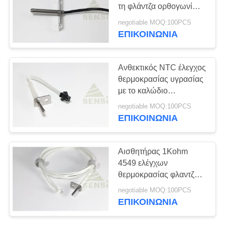
VR
τη φλάντζα ορθογωνίων
για τον εξοπλισμό ψύξης
negotiable MOQ:100PCS
κουζινών
SITEMAP
ΕΠΙΚΟΙΝΩΝΙΑ
8
ιατρικός αισθητήρας
PRIVACY
Ανθεκτικός NTC έλεγχος
θερμοκρασίας
θερμοκρασίας υγρασίας
POLICY
με το καλώδιο
πηκτωμάτων πυριτίου
negotiable MOQ:100PCS
φίμπεργκλας για το
ΕΠΙΚΟΙΝΩΝΙΑ
φούρνο
6
Αισθητήρας 1Kohm
Θερμική αντίσταση
4549 ελέγχων
θερμοκρασίας φλαντζών
λεπτών ταινιών
NTC για Roaster/τη
negotiable MOQ:100PCS
φρυγανιέρα
ΕΠΙΚΟΙΝΩΝΙΑ