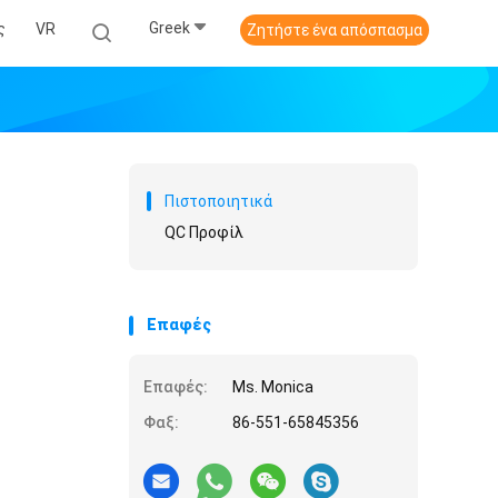
Greek
ς
VR
Ζητήστε ένα απόσπασμα
Πιστοποιητικά
QC Προφίλ
Επαφές
Επαφές:
Ms. Monica
Φαξ:
86-551-65845356