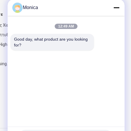
Monica
τε
Στείλτε μας μήνυμα
ς Xiangzhang,
12:49 AM
άπτυξης
Good day, what product are you looking 
igh&, Hefei,
for?
ing.com.cn
Στείλετε