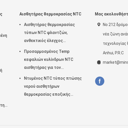
ας
Αισθητήρας θερμοκρασίας NTC
Μας ακολουθήσ
Αισθητήρας θερμοκρασίας
Νο 212 δρόμο
τύπων NTC φλαντζών,
νέα ζώνη αν
μένη
ανθεκτικός έλεγχος
τεχνολογίας H
θερμοκρασίας θερμικών
Προσαρμοσμένος Temp
Anhui, P.R.C
αντιστάσεων
κεφαλιών κυλίνδρων NTC
market@mins
αισθητήρας για τον
λή
κατασκευαστή καφέ/το
Ντυμένος NTC τύπος πτώσης
πλυντήριο
ς
νερού αισθητήρων
θερμοκρασίας εποξικής
ρητίνης για την μπαταρία
στη
οχημάτων
ς