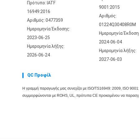
Πρότυπο: IATF
9001:2015
16949:2016
Αριθμός:
Αριθμός: 0477359
01224Q30408R0M
Ημερομηνία Έκδοσης:
Ημερομηνία Έκδοση
2023-06-25
2024-06-04
Ημερομηνία λήξης:
Ημερομηνία λήξης:
2026-06-24
2027-06-03
QC Προφίλ
Η γραμμή παραγωγής μας συνεχίζει με
ISO/TS16949: 2009,
ISO 9001:
συμμορφώνονται με ROHS, UL, πρότυπα CE προκειμένου να παρασχε