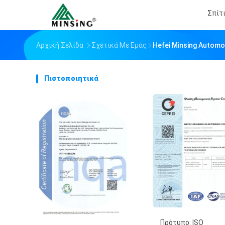
Σπίτ
Αρχική Σελίδα
Σχετικά Με Εμάς
Hefei Minsing Automot
Πιστοποιητικά
Πρότυπο: ISO