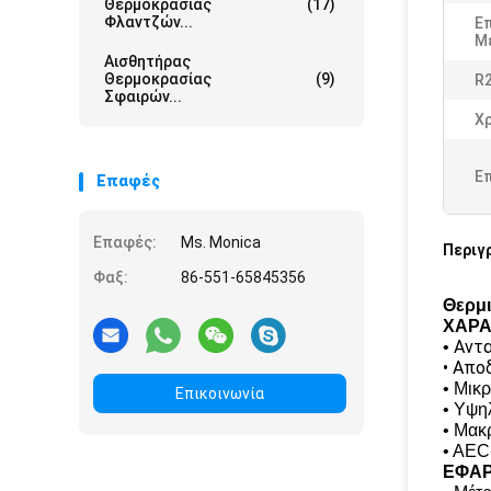
Θερμοκρασίας
(17)
Φλαντζών...
Ε
Μ
Αισθητήρας
Θερμοκρασίας
(9)
R
Σφαιρών...
Χ
Ε
Επαφές
Επαφές:
Ms. Monica
Περιγ
Φαξ:
86-551-65845356
Θερμι
ΧΑΡΑ
Αντ
•
• Απο
• Μικρ
Επικοινωνία
• Υψη
• Μακ
• AEC
ΕΦΑ