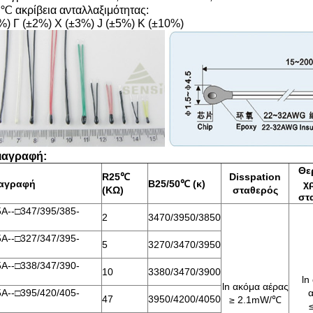
 ακρίβεια ανταλλαξιμότητας:
%) Γ (±2%) Χ (±3%) J (±5%) Κ (±10%)
ιαγραφή:
Θε
R25℃
Disspation
αγραφή
B25/50℃ (κ)
χ
(KΩ)
σταθερός
στ
A--□347/395/385-
2
3470/3950/3850
A--□327/347/395-
5
3270/3470/3950
A--□338/347/390-
10
3380/3470/3900
ln
ln ακόμα αέρας
A--□395/420/405-
α
47
3950/4200/4050
≥ 2.1mW/℃