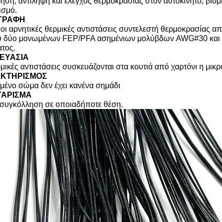
ρηση, αντίληψη και έλεγχος θερμοκρασίας στον αυτοκίνητο, βιομ
ισμό.
ΓΡΑΦΗ
 οι αρνητικές θερμικές αντιστάσεις συντελεστή θερμοκρασίας απ
ύ δύο μονωμένων FEP/PFA ασημένιων μολύβδων
AWG#30 και π
τος.
ΕΥΑΣΙΑ
ρμικές αντιστάσεις συσκευάζονται στα κουτιά από χαρτόνι η μικ
ΚΤΗΡΙΣΜΟΣ
υμένο σώμα δεν έχει κανένα σημάδι
ΑΡΙΣΜΑ
 συγκόλληση σε οποιαδήποτε θέση.