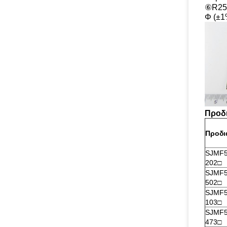
⑥R25℃
Φ (±1
Προδ
Προδι
SJMF5
202□
SJMF5
502□
SJMF5
103□
SJMF5
473□