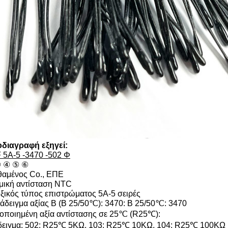
διαγραφή εξηγεί:
 5A-5 -3470 -502 Φ
 ④ ⑤ ⑥
θαμένος Co., ΕΠΕ
ική αντίσταση NTC
ικός τύπος επιστρώματος 5A-5 σειρές
δειγμα αξίας Β (Β 25/50℃): 3470: Β 25/50℃: 3470
ποιημένη αξία αντίστασης σε 25℃ (R25℃):
ειγμα: 502: R25℃ 5KΩ, 103: R25℃ 10KΩ, 104: R25℃ 100KΩ