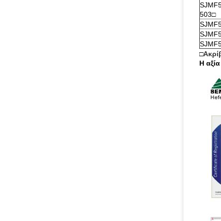
SJMF5
503□
SJMF5
SJMF5
SJMF5
□
Ακρί
Η αξία