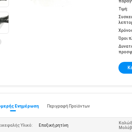
παραγγ
Τιμή:
Συσκε
λεπτομ
Χρόνο
Όροι 
Δυνατ
προσφ
Κ
μερής Ενημέρωση
Περιγραφή Προϊόντων
Καλώδ
ικεφαλής Υλικό:
Εποξική ρητίνη
Μολύβ