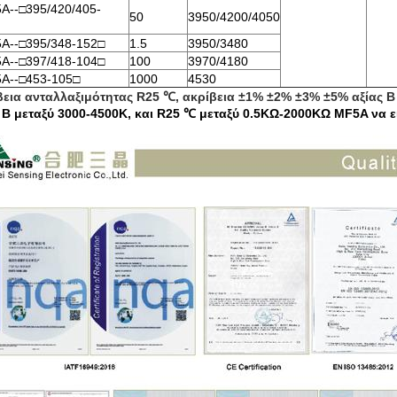
A--□395/420/405-
50
3950/4200/4050
A--□395/348-152□
1.5
3950/3480
A--□397/418-104□
100
3970/4180
A--□453-105□
1000
4530
βεια ανταλλαξιμότητας R25 ℃,
ακρίβεια ±1% ±2% ±3% ±5% αξίας Β
 Β μεταξύ 3000-4500K, και R25 ℃ μεταξύ 0.5KΩ-2000KΩ MF5A να ε