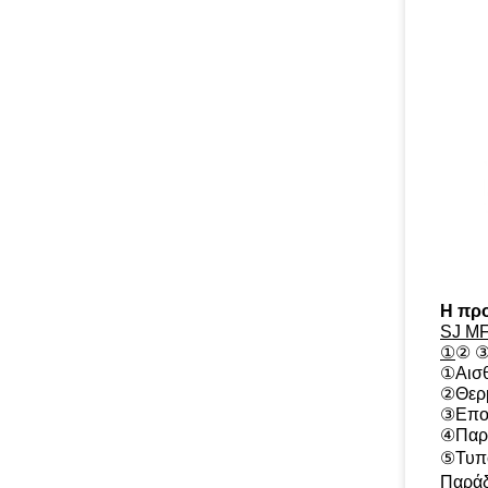
Η προ
SJ MF
①
② ③
①
Αισ
②Θερμ
③Εποξ
④Παρά
⑤Τυπο
Παράδ