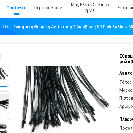
Μας Ελάτε Σε Επαφ
Προϊόντα
Περίπου Εμείς
Ειδήσει
Ή Με
ς NTC
Εύκαμπτη Θερμική Αντίσταση 2 Ακρίβειας NTC Μολύβδων Μί
Εύκαμ
μολύβ
Λεπτο
Τόπος 
Μάρκα
Πιστοπ
Αριθμό
Πληρω
Ποσότ