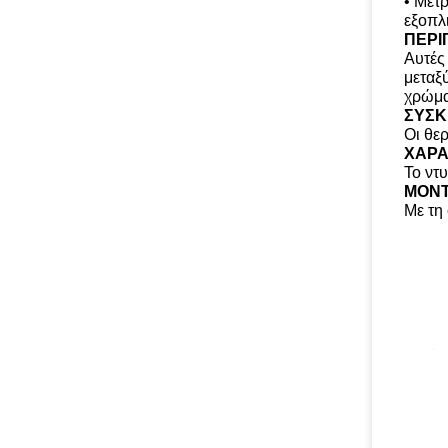
• Μέτ
εξοπλ
ΠΕΡΙ
Αυτές
μεταξ
χρώμα
ΣΥΣΚ
Οι θε
ΧΑΡΑ
Το ντ
ΜΟΝΤ
Με τη