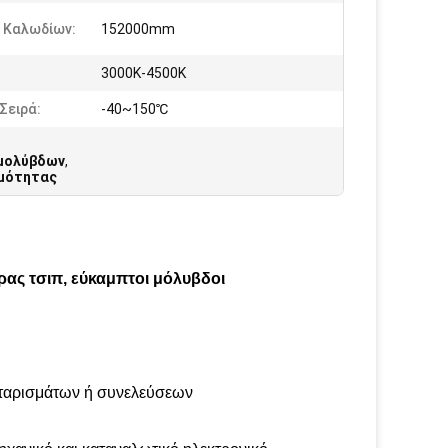
 Καλωδίων:
152000mm
:
3000K-4500K
Σειρά:
-40~150℃
 μολύβδων
,
ιμότητας
ήρας τσιπ, εύκαμπτοι μόλυβδοι
ονταρισμάτων ή συνελεύσεων