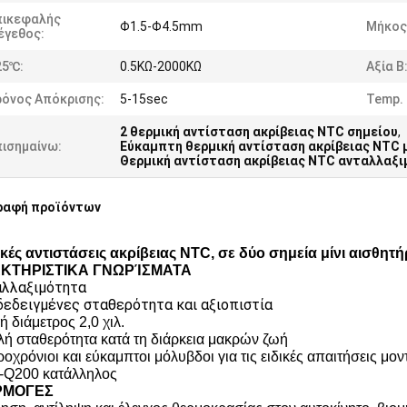
πικεφαλής
Φ1.5-Φ4.5mm
Μήκος
έγεθος:
25℃:
0.5KΩ-2000KΩ
Αξία Β
ρόνος Απόκρισης:
5-15sec
Temp. 
2 θερμική αντίσταση ακρίβειας NTC σημείου
,
πισημαίνω:
Εύκαμπτη θερμική αντίσταση ακρίβειας NTC
Θερμική αντίσταση ακρίβειας NTC ανταλλαξ
ραφή προϊόντων
κές αντιστάσεις ακρίβειας NTC, σε δύο σημεία μίνι αισθητ
ΚΤΗΡΙΣΤΙΚΑ ΓΝΩΡΊΣΜΑΤΑ
αλλαξιμότητα
δεδειγμένες σταθερότητα και αξιοπιστία
ή διάμετρος 2,0 χιλ.
λή σταθερότητα κατά τη διάρκεια μακρών ζωή
ροχρόνιοι και εύκαμπτοι μόλυβδοι για τις ειδικές απαιτήσεις μ
-Q200 κατάλληλος
ΡΜΟΓΕΣ