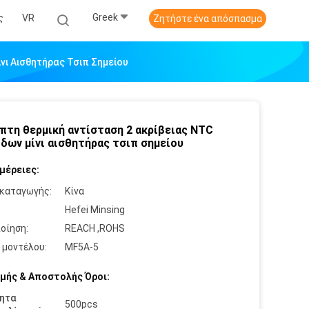
Greek
ς
VR
Ζητήστε ένα απόσπασμα
νι Αισθητήρας Τσιπ Σημείου
πτη θερμική αντίσταση 2 ακρίβειας NTC
δων μίνι αισθητήρας τσιπ σημείου
μέρειες:
καταγωγής:
Κίνα
:
Hefei Minsing
οίηση:
REACH ,ROHS
 μοντέλου:
MF5A-5
μής & Αποστολής Όροι:
ητα
500pcs