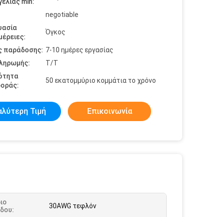
ελίας min:
negotiable
υασία
Όγκος
έρειες:
ς παράδοσης:
7-10 ημέρες εργασίας
πληρωμής:
T/T
ότητα
50 εκατομμύριο κομμάτια το χρόνο
οράς:
αλύτερη Τιμή
Επικοινωνία
ιο
30AWG τεφλόν
δου: