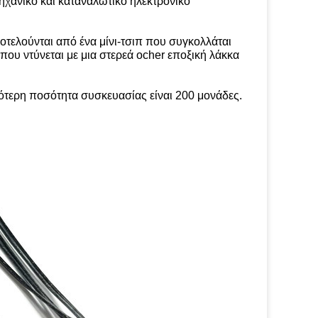
ηχανικό και καταναλωτικό ηλεκτρονικό
οτελούνται από ένα μίνι-τσιπ που συγκολλάται
ου ντύνεται με μια στερεά ocher εποξική λάκκα
ρότερη ποσότητα συσκευασίας είναι 200 μονάδες.