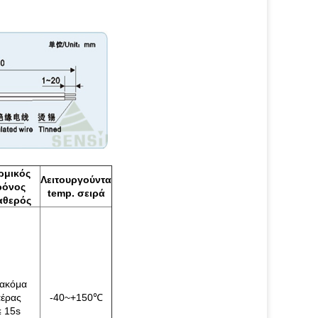
ρμικός
Λειτουργούντα
ρόνος
temp. σειρά
αθερός
 ακόμα
έρας
-40~+150℃
≤ 15s