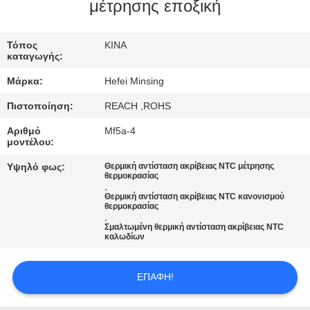
ΈΛΕΓΧΟΣ
μέτρησης εποξική
ΜΑΣ
Τόπος
ΚΙΝΑ
καταγωγής:
ΕΛΆΤΕ
Μάρκα:
Hefei Minsing
ΣΕ
Πιστοποίηση:
REACH ,ROHS
ΕΠΑΦΉ
Αριθμό
Mf5a-4
ΜΕ
μοντέλου:
Υψηλό φως:
Θερμική αντίσταση ακρίβειας NTC μέτρησης
θερμοκρασίας
ΕΙΔΉΣΕΙΣ
,
Θερμική αντίσταση ακρίβειας NTC κανονισμού
θερμοκρασίας
,
ΖΗΤΉΣΤΕ
Σμαλτωμένη θερμική αντίσταση ακρίβειας NTC
καλωδίων
ΈΝΑ
ΑΠΌΣΠΑΣΜΑ
ΕΠΑΦΉ!