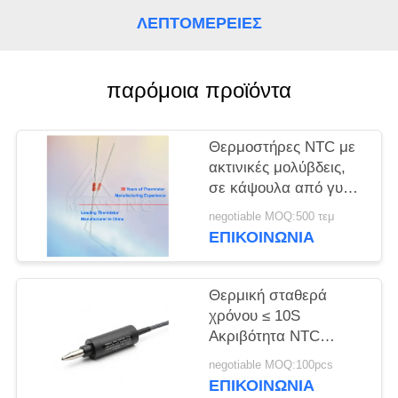
VR
ΛΕΠΤΟΜΈΡΕΙΕΣ
SITEMAP
παρόμοια προϊόντα
PRIVACY
POLICY
Θερμοστήρες NTC με
ακτινικές μολύβδεις,
σε κάψουλα από γυαλί
ακριβείας
negotiable MOQ:500 τεμ
ΕΠΙΚΟΙΝΩΝΙΑ
Θερμική σταθερά
χρόνου ≤ 10S
Ακριβότητα NTC
Θερμοστήρα Περιοχή
negotiable MOQ:100pcs
θερμοκρασίας 40°C
ΕΠΙΚΟΙΝΩΝΙΑ
έως 150°C IP