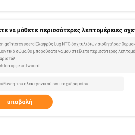
τε να μάθετε περισσότερες λεπτομέρειες σχετ
ben geïnteresseerd Ελαφρύς Lug NTC δαχτυλιδιών αισθητήρας θερμο
μαντικό σώμα θα μπορούσατε να μου στείλετε περισσότερες λεπτομέρ
αριστώ!
hten op je antwoord.
υποβολή