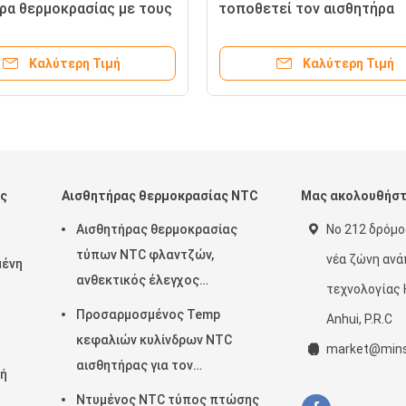
ρα θερμοκρασίας με τους
τοποθετεί τον αισθητήρα
ους ελέγχους $cu ή
θερμοκρασίας με τη θερμότ
λκου
shrinkable σωλήνας συνολι
Καλύτερη Τιμή
Καλύτερη Τιμή
ας
Αισθητήρας θερμοκρασίας NTC
Μας ακολουθήσ
Αισθητήρας θερμοκρασίας
Νο 212 δρόμο
τύπων NTC φλαντζών,
νέα ζώνη αν
μένη
ανθεκτικός έλεγχος
τεχνολογίας H
θερμοκρασίας θερμικών
Προσαρμοσμένος Temp
Anhui, P.R.C
αντιστάσεων
κεφαλιών κυλίνδρων NTC
market@mins
αισθητήρας για τον
λή
κατασκευαστή καφέ/το
Ντυμένος NTC τύπος πτώσης