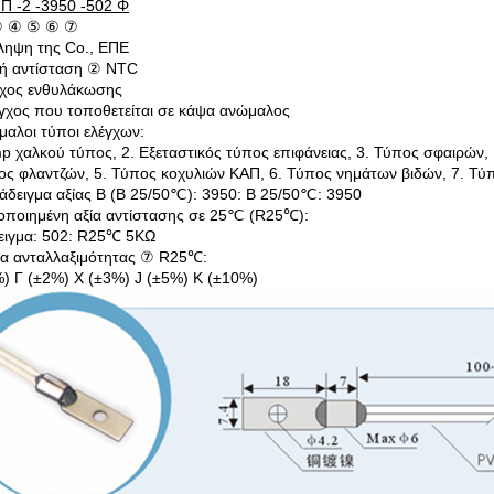
Π -2 -3950 -502 Φ
③ ④ ⑤ ⑥ ⑦
ληψη της Co., ΕΠΕ
κή αντίσταση ② NTC
γχος ενθυλάκωσης
γχος που τοποθετείται σε κάψα ανώμαλος
αλοι τύποι ελέγχων:
mp χαλκού τύπος, 2. Εξεταστικός τύπος επιφάνειας, 3. Τύπος σφαιρών,
ος φλαντζών, 5. Τύπος κοχυλιών ΚΑΠ, 6. Τύπος νημάτων βιδών, 7. Τύ
δειγμα αξίας Β (Β 25/50℃): 3950: Β 25/50℃: 3950
ποιημένη αξία αντίστασης σε 25℃ (R25℃):
ειγμα: 502: R25℃ 5KΩ
ια ανταλλαξιμότητας ⑦ R25℃:
) Γ (±2%) Χ (±3%) J (±5%) Κ (±10%)