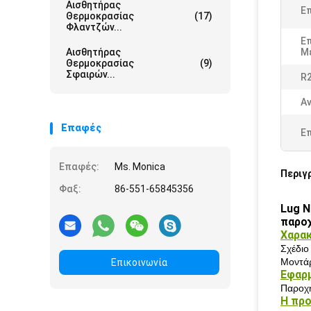
Αισθητήρας
Επ
Θερμοκρασίας
(17)
Φλαντζών...
Ε
Αισθητήρας
Μ
Θερμοκρασίας
(9)
Σφαιρών...
R
Αν
Επαφές
Ε
Επαφές:
Ms. Monica
Περιγ
Φαξ:
86-551-65845356
Lug N
παροχ
Χαρακ
Σχέδιο
Μοντάρ
Επικοινωνία
Εφαρμ
Παροχή
Η προ