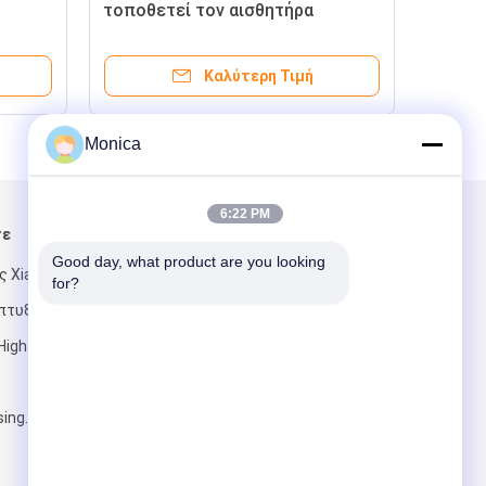
τοποθετεί τον αισθητήρα
ητα -
θερμοκρασίας, έλεγχος
κά
θερμοκρασίας επαφών
Καλύτερη Τιμή
επιφάνειας
Monica
6:22 PM
τε
Στείλτε μας μήνυμα
Good day, what product are you looking 
ς Xiangzhang,
for?
άπτυξης
igh&, Hefei,
ing.com.cn
Στείλετε