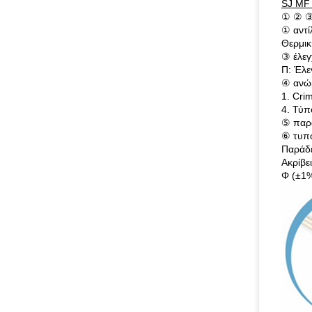
SJ MF 
① ② 
① αντί
Θερμι
③ έλε
Π: Έλε
④ ανώμ
1. Cri
4. Τύπ
⑤ παρά
⑥ τυπο
Παράδ
Ακρίβε
Φ (±1%