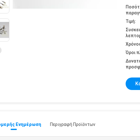
Ποσότ
παραγγ
Τιμή:
Συσκε
λεπτομ
Χρόνο
Όροι 
Δυνατ
προσφ
Κ
μερής Ενημέρωση
Περιγραφή Προϊόντων