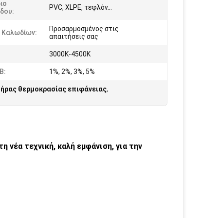
ιο
PVC, XLPE, τεφλόν…
δου:
Προσαρμοσμένος στις
 Καλωδίων:
απαιτήσεις σας
:
3000K-4500K
Β:
1%, 2%, 3%, 5%
ήρας θερμοκρασίας επιφάνειας
,
 νέα τεχνική, καλή εμφάνιση, για την