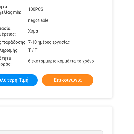
ητα
100PCS
ελίας min:
negotiable
υασία
Χύμα
έρειες:
ς παράδοσης:
7-10 ημέρες εργασίας
πληρωμής:
T / T
ότητα
6 εκατομμύριο κομμάτια το χρόνο
οράς:
αλύτερη Τιμή
Επικοινωνία