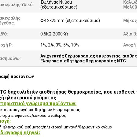
Σωλήνας Νι $cu
Καλώδ
ικεφαλής Υλικό:
(εξατομικεύσιμος)
Μολύβ
πικεφαλής
Φ4.2×25mm (εξατομικεύσιμα)
Μήκος
έγεθος:
25℃:
0.5KΩ-2000KΩ
Αξία Β
οχή Ρ:
1%, 2%, 3%, 5%, 10%
Ανοχή 
Ανιχνευτής θερμοκρασίας επιφάνειας
,
αισθητ
πισημαίνω:
Ελαφρύς αισθητήρας θερμοκρασίας NTC
ραφή προϊόντων
TC δαχτυλιδιών αισθητήρας θερμοκρασίας, που υιοθετεί τη
ή ηλεκτρικού ρεύματος
τηριστικό γνώρισμα προϊόντων:
 και παραγωγή αισθητήρων θερμοκρασίας
ισμα επιφάνειας/εύκολα σταθερός
ογή:
 ηλεκτρικού ρεύματος/ηλεκτρικά μηχανή/θερμαντικό σώμα
διαγραφή εξηγεί: