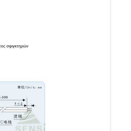
πος σφιγκτηρών