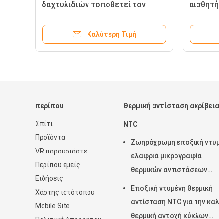
δαχτυλιδιών τοποθετεί τον
αισθητή
αισθητήρα θερμοκρασίας για τη
νικέλιν
μηχανή επεξεργασίας ψωμιού
ορείχα
Καλύτερη Τιμή
περίπου
Θερμική αντίσταση ακρίβει
Σπίτι
NTC
Προϊόντα
Ζωηρόχρωμη εποξική ντυ
VR παρουσιάστε
ελαφριά μικρογραφία
Περίπου εμείς
θερμικών αντιστάσεων
Ειδήσεις
ακρίβειας NTC που
Εποξική ντυμένη θερμική
Χάρτης ιστότοπου
σχεδιάζεται
αντίσταση NTC για την κα
Mobile Site
θερμική αντοχή κύκλων