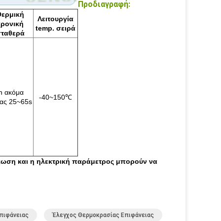
Προδιαγραφή:
Θερμική
Λειτουργία
χρονική
temp. σειρά
ταθερά
ln ακόμα
-40~150℃
ας 25~65s
άκωση και η ηλεκτρική παράμετρος μπορούν να
πιφάνειας
Έλεγχος Θερμοκρασίας Επιφάνειας