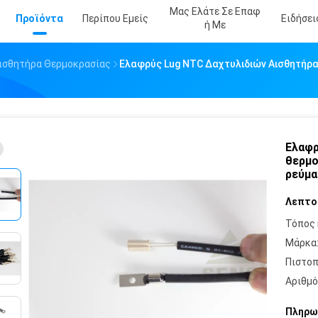
Μας Ελάτε Σε Επαφ
Προϊόντα
Περίπου Εμείς
Ειδήσει
Ή Με
Αισθητήρα Θερμοκρασίας
Ελαφρύς Lug NTC Δαχτυλιδιών Αισθητήρα
Ελαφρ
θερμο
ρεύμα
Λεπτο
Τόπος 
Μάρκα
Πιστοπ
Αριθμό
Πληρω