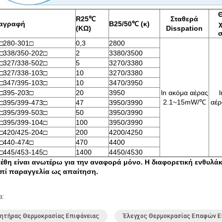
R25℃
Σταθερά
αγραφή
B25/50℃ (κ)
(KΩ)
Disspation
σ
-□280-301□
0,3
2800
-□338/350-202□
2
3380/3500
-□327/338-502□
5
3270/3380
-□327/338-103□
10
3270/3380
-□347/395-103□
10
3470/3950
-□395-203□
20
3950
ln ακόμα αέρας
2.1~15mW/℃
αέρ
-□395/399-473□
47
3950/3990
-□395/399-503□
50
3950/3990
-□395/399-104□
100
3950/3990
-□420/425-204□
200
4200/4250
-□440-474□
470
4400
-□445/453-145□
1400
4450/4530
γέθη είναι ανωτέρω για την αναφορά μόνο. Η διαφορετική ενθυλ
επί παραγγελία ως απαίτηση.
α:
ητήρας Θερμοκρασίας Επιφάνειας
Έλεγχος Θερμοκρασίας Επαφών Ε