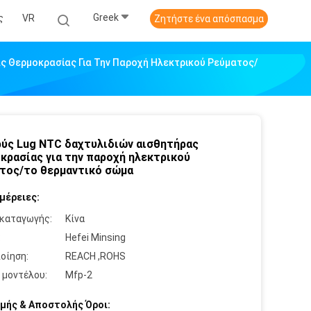
Greek
ς
VR
Ζητήστε ένα απόσπασμα
ς Θερμοκρασίας Για Την Παροχή Ηλεκτρικού Ρεύματος/
ύς Lug NTC δαχτυλιδιών αισθητήρας
κρασίας για την παροχή ηλεκτρικού
τος/το θερμαντικό σώμα
μέρειες:
καταγωγής:
Κίνα
:
Hefei Minsing
οίηση:
REACH ,ROHS
 μοντέλου:
Mfp-2
μής & Αποστολής Όροι: