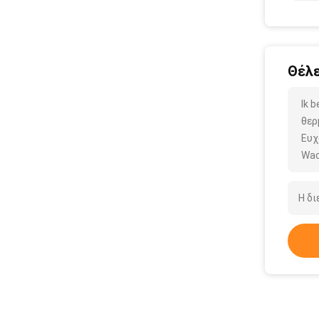
Θέλε
Ik 
θερ
Ευχ
Wac