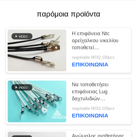
VR
παρόμοια προϊόντα
SITEMAP
Η επιφάνεια Ntc
PRIVACY
ορείχαλκου νικελίου
τοποθετεί
POLICY
μετακινούμενο
negotiable MOQ:100pcs
επαναχρησιμοποιήσιμο
ΕΠΙΚΟΙΝΩΝΙΑ
αισθητήρων
θερμοκρασίας
Να τοποθετήσει
επιφάνειας Lug
δαχτυλιδιών
αισθητήρας θερμικών
negotiable MOQ:100pcs
αντιστάσεων ελέγχων
ΕΠΙΚΟΙΝΩΝΙΑ
NTC
Ανώμαλος αισθητήρας