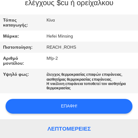
ΈΛΕΓΧΟΣ
ελέγχους $cu ή ορείχαλκου
ΜΑΣ
Τόπος
Κίνα
καταγωγής:
ΕΛΆΤΕ
Μάρκα:
Hefei Minsing
ΣΕ
Πιστοποίηση:
REACH ,ROHS
ΕΠΑΦΉ
Αριθμό
Mfp-2
ΜΕ
μοντέλου:
Υψηλό φως:
,
έλεγχος θερμοκρασίας επαφών επιφάνειας
,
ΕΙΔΉΣΕΙΣ
αισθητήρας θερμοκρασίας επιφάνειας
Η νικέλινη επιφάνεια τοποθετεί τον αισθητήρα
θερμοκρασίας
ΖΗΤΉΣΤΕ
ΕΠΑΦΉ!
ΈΝΑ
ΑΠΌΣΠΑΣΜΑ
ΛΕΠΤΟΜΈΡΕΙΕΣ