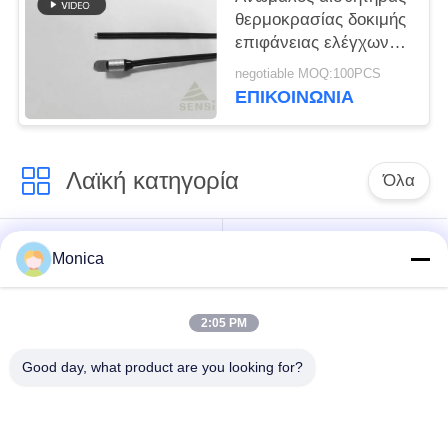
θερμοκρασίας δοκιμής
επιφάνειας ελέγχων
για την υπερηχητική
negotiable MOQ:100PCS
συγκόλληση
ΕΠΙΚΟΙΝΩΝΙΑ
Λαϊκή κατηγορία
Όλα
Θερμική αντίσταση
Εποξική θερμική
Monica
ακρίβειας NTC
αντίσταση
2:05 PM
Τοποθετημένη σε
Αισθητήρας
κάψα γυαλί θερμική
θερμοκρασίας NTC
Good day, what product are you looking for?
αντίσταση NTC
ιατρικός αισθητήρας
Θερμική αντίσταση