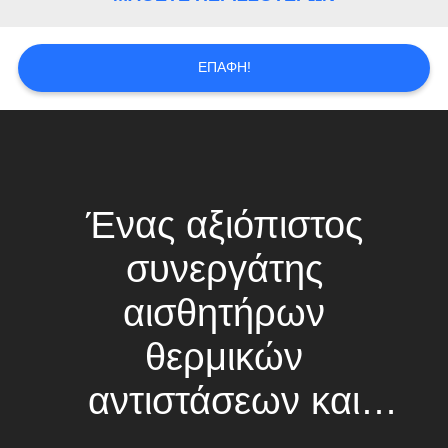
VR
SITEMAP
ΕΠΑΦΉ!
PRIVACY
POLICY
Ένας αξιόπιστος
συνεργάτης
αισθητήρων
θερμικών
αντιστάσεων και
θερμοκρασίας NTC,