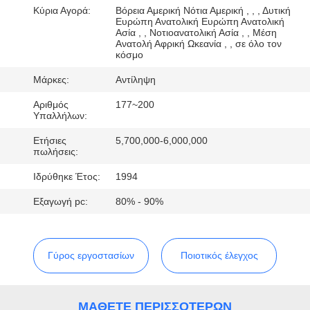
ΈΛΕΓΧΟΣ
Κύρια Αγορά:
Βόρεια Αμερική Νότια Αμερική , , , Δυτική
Ευρώπη Ανατολική Ευρώπη Ανατολική
Ασία , , Νοτιοανατολική Ασία , , Μέση
Ανατολή Αφρική Ωκεανία , , σε όλο τον
ΜΑΣ
κόσμο
ΕΛΆΤΕ
Μάρκες:
Αντίληψη
ΣΕ
Αριθμός
177~200
ΕΠΑΦΉ
Υπαλλήλων:
ΜΕ
Ετήσιες
5,700,000-6,000,000
πωλήσεις:
Ιδρύθηκε Έτος:
1994
ΕΙΔΉΣΕΙΣ
Εξαγωγή pc:
80% - 90%
ΖΗΤΉΣΤΕ
ΈΝΑ
Γύρος εργοστασίων
Ποιοτικός έλεγχος
ΑΠΌΣΠΑΣΜΑ
ΜΆΘΕΤΕ ΠΕΡΙΣΣΌΤΕΡΩΝ