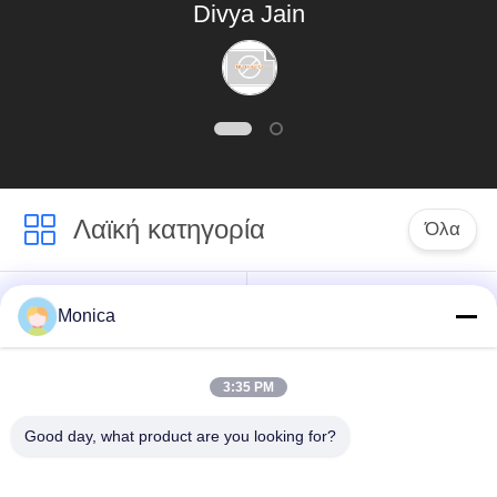
Divya Jain
με την ισχυρή ομάδα
εφαρμοσμένης
μηχανικής και την
καλύτερη υπηρεσία.
Λαϊκή κατηγορία
Όλα
Θερμική αντίσταση
Εποξική θερμική
Monica
ακρίβειας NTC
αντίσταση
3:35 PM
Τοποθετημένη σε
Αισθητήρας
κάψα γυαλί θερμική
θερμοκρασίας NTC
Good day, what product are you looking for?
αντίσταση NTC