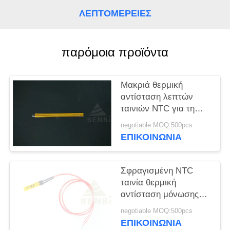
VR
ΛΕΠΤΟΜΈΡΕΙΕΣ
SITEMAP
παρόμοια προϊόντα
PRIVACY
POLICY
Μακριά θερμική
αντίσταση λεπτών
ταινιών NTC για τη
υψηλή ακρίβεια
negotiable MOQ:500pcs
μέτρησης
ΕΠΙΚΟΙΝΩΝΙΑ
θερμοκρασίας
Σφραγισμένη NTC
ταινία θερμική
αντίσταση μόνωσης
για τον τύπο οικιακών
negotiable MOQ:500pcs
συσκευών εξαιρετικά
ΕΠΙΚΟΙΝΩΝΙΑ
λεπτά