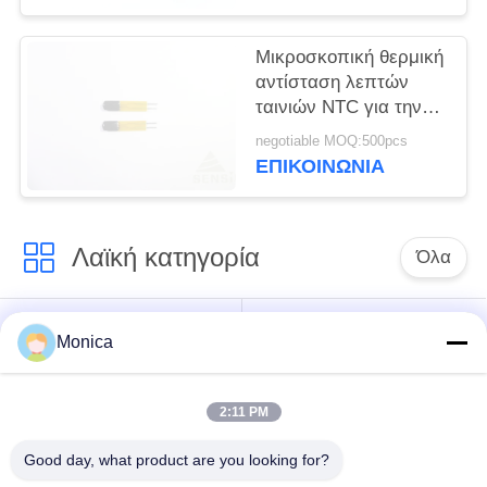
Μικροσκοπική θερμική
αντίσταση λεπτών
ταινιών NTC για την
τρισδιάστατη ακρίβεια
negotiable MOQ:500pcs
μέτρησης εκτυπωτών
ΕΠΙΚΟΙΝΩΝΙΑ
υψηλή
Λαϊκή κατηγορία
Όλα
Θερμική αντίσταση
Εποξική θερμική
Monica
ακρίβειας NTC
αντίσταση
2:11 PM
Τοποθετημένη σε
Αισθητήρας
κάψα γυαλί θερμική
θερμοκρασίας NTC
Good day, what product are you looking for?
αντίσταση NTC