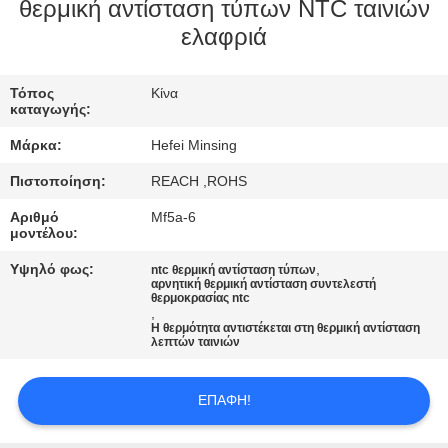
ΈΛΕΓΧΟΣ
θερμική αντίσταση τύπων NTC ταινιών
ελαφριά
ΜΑΣ
Τόπος
Κίνα
ΕΛΆΤΕ
καταγωγής:
ΣΕ
Μάρκα:
Hefei Minsing
ΕΠΑΦΉ
Πιστοποίηση:
REACH ,ROHS
ΜΕ
Αριθμό
Mf5a-6
μοντέλου:
ΕΙΔΉΣΕΙΣ
Υψηλό φως:
,
ntc θερμική αντίσταση τύπων
αρνητική θερμική αντίσταση συντελεστή
θερμοκρασίας ntc
,
ΖΗΤΉΣΤΕ
Η θερμότητα αντιστέκεται στη θερμική αντίσταση
λεπτών ταινιών
ΈΝΑ
ΑΠΌΣΠΑΣΜΑ
ΕΠΑΦΉ!