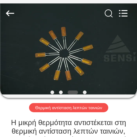
Hefei
Minsing
Automotive
Electronic
Co.,
Ltd..
All
Rights
ΣΠΊΤΙ
Reserved.
ΠΡΟΪΌΝΤΑ
ΠΕΡΊΠΟΥ
ΕΜΕΊΣ
ΓΎΡΟΣ
ΕΡΓΟΣΤΑΣΊΩΝ
Θερμική αντίσταση λεπτών ταινιών
Η μικρή θερμότητα αντιστέκεται στη
ΠΟΙΟΤΙΚΌΣ
θερμική αντίσταση λεπτών ταινιών,